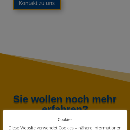
Kontakt zu uns
Sie wollen noch mehr
erfahren?
Schreiben Sie uns.
Cookies
Diese Website verwendet Cookies – nähere Informationen